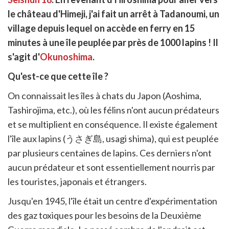
cebook
r
pier
le château d'Himeji, j'ai fait un arrêt à Tadanoumi, un
itter
village depuis lequel on accède en ferry en 15
en
ur
minutes à une île peuplée par près de 1000 lapins ! Il
rtager
s'agit d'
Okunoshima
.
Qu'est-ce que cette île ?
On connaissait les îles à chats du Japon (Aoshima,
Tashirojima, etc.), où les félins n'ont aucun prédateurs
et se multiplient en conséquence. Il existe également
l'île aux lapins (うさぎ島, usagi shima), qui est peuplée
par plusieurs centaines de lapins. Ces derniers n'ont
aucun prédateur et sont essentiellement nourris par
les touristes, japonais et étrangers.
Jusqu'en 1945, l'île était un centre d'expérimentation
des gaz toxiques pour les besoins de la Deuxième