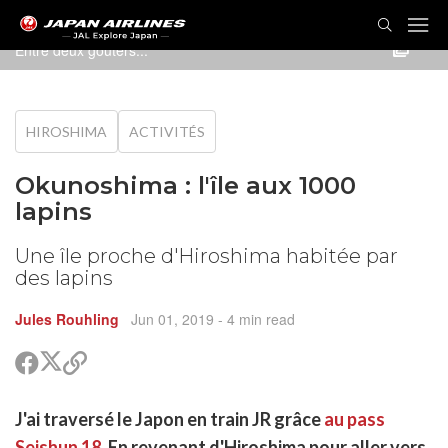
Entre deux goûters...
HIROSHIMA
ACTIVITÉS
Okunoshima : l'île aux 1000
lapins
Une île proche d'Hiroshima habitée par
des lapins
Jules Rouhling
Jun 01, 2019
- 4 min read
Partager
Partager
Copier
sur
sur
le
Twitter
Facebook
lien
rtager
J'ai traversé le Japon en train JR grâce
au pass
pour
r
rtager
partager
Seishun 18
. En revenant d'Hiroshima pour aller vers