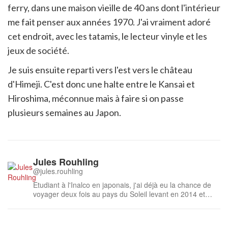
ferry, dans une maison vieille de 40 ans dont l'intérieur
me fait penser aux années 1970. J'ai vraiment adoré
cet endroit, avec les tatamis, le lecteur vinyle et les
jeux de société.
Je suis ensuite reparti vers l'est vers le château
d'Himeji. C'est donc une halte entre le Kansai et
Hiroshima, méconnue mais à faire si on passe
plusieurs semaines au Japon.
Jules Rouhling
@jules.rouhling
Etudiant à l'Inalco en japonais, j'ai déjà eu la chance de
voyager deux fois au pays du Soleil levant en 2014 et
2015. Je souhaite évidemment repartir en 2016 pour
découvrir des régions que je n'ai pas encore eu la chance
de visiter comme Hokkaidô ou Hiroshima !