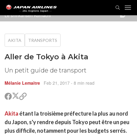
Le shinkansen Komachi
AKITA
TRANSPORTS
Aller de Tokyo à Akita
Un petit guide de transport
Mélanie Lemaitre
Feb 21, 2017
- 8 min read
Partager
Partager
Copier
sur
sur
le
Twitter
Facebook
lien
rtager
Akita
étant la troisième préfecture la plus au nord
pour
r
rtager
partager
du Japon, s'y rendre depuis Tokyo peut être un peu
cebook
r
pier
plus difficile, notamment pour les budgets serrés.
itter