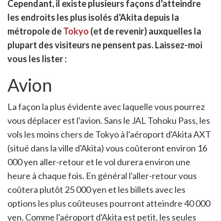
Cependant, il existe plusieurs façons d'atteindre
en
ur
les endroits les plus isolés d'Akita depuis la
rtager
métropole de
Tokyo
(et de revenir) auxquelles la
plupart des visiteurs ne pensent pas. Laissez-moi
vous les lister :
Avion
La façon la plus évidente avec laquelle vous pourrez
vous déplacer est l'avion. Sans le JAL Tohoku Pass, les
vols les moins chers de Tokyo à l'aéroport d'Akita AXT
(situé dans la ville d'Akita) vous coûteront environ 16
000 yen aller-retour et le vol durera environ une
heure à chaque fois. En général l'aller-retour vous
coûtera plutôt 25 000 yen et les billets avec les
options les plus coûteuses pourront atteindre 40 000
yen. Comme l'aéroport d'Akita est petit, les seules